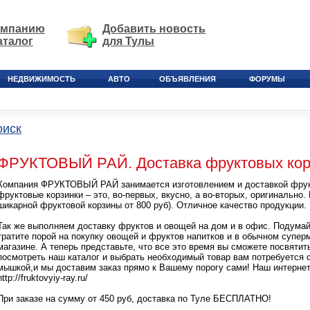
омпанию
Добавить новость
аталог
для Тулы
НЕДВИЖИМОСТЬ
АВТО
ОБЪЯВЛЕНИЯ
ФОРУМЫ
оиск
ФРУКТОВЫЙ РАЙ. Доставка фруктовых корз
Компания ФРУКТОВЫЙ РАЙ занимается изготовлением и доставкой фрук
фруктовые корзинки – это, во-первых, вкусно, а во-вторых, оригинально.
шикарной фруктовой корзины от 800 руб). Отличное качество продукции. 
Так же выполняем доставку фруктов и овощей на дом и в офис. Подумай
тратите порой на покупку овощей и фруктов напитков и в обычном супе
магазине. А теперь представьте, что все это время вы сможете посвятит
посмотреть наш каталог и выбрать необходимый товар вам потребуется 
мышкой,и мы доставим заказ прямо к Вашему порогу сами! Наш интернет
http://fruktovyiy-ray.ru/
При заказе на сумму от 450 руб, доставка по Туле БЕСПЛАТНО!