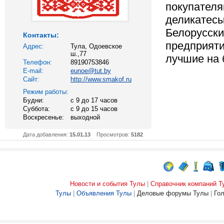
покупателя
деликатесы
Белорусски
Контакты:
предприяти
Адрес:
Тула, Одоевское
ш.,77
лучшие на 
Телефон:
89190753846
E-mail:
eunoe@tut.by
Сайт:
http://www.smakof.ru
Режим работы:
Будни:
c 9 до 17 часов
Суббота:
с 9 до 15 часов
Воскресенье:
выходной
Дата добавления:
15.01.13
Просмотров:
5182
Новости и события Тулы
|
Справочник компаний Т
Тулы
|
Объявления Тулы
|
Деловые форумы Тулы
|
Го