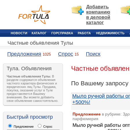
Добавить
компанию
в деловой
каталог
НОВОСТИ
КАТАЛОГ
ГОРСПРАВКА
РАБОТА
НЕДВИЖИМОСТЬ
Частные объявления Тулы
Предложения
Спрос
Поиск
1025
15
Частные объявлени
Тула. Объявления
Частные объявления Тулы
. В
разделе содержатся объявления
По Вашему запрос
частного характера физических и
юридических лиц Тулы. Продажа,
покупка, оказание услуг в Туле
предоставляется Вашему
Мыло ручной работы о
вниманию. Вы можете добавить
свое объявление самостоятельно.
+500%!
Предложение
в рубрике: Здо
Быстрый просмотр
парфюмерия
Мыло ручной работы оп
Предложение
Спрос