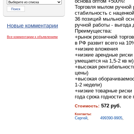
основа оптом +500%!
Торговля мылом ручной 
стабильность с наценко
36 позиций мыльной осн
ручной работы - выгода 
Новые комментарии
Преимущества:
+рынок розничной торго
Все комментарии к объявлениям
в РФ развит всего на 10
+низкие вложения
+низкие арендные риски
умещается на 1,5-2 кв м)
+высокая рентабельност
цены)
+высокая оборачиваемост
1-2 недели)
+низкие товарные риски 
года срока годности все 
572 руб.
Стоимость:
Контакты:
Сергей
,
499390-9905
,