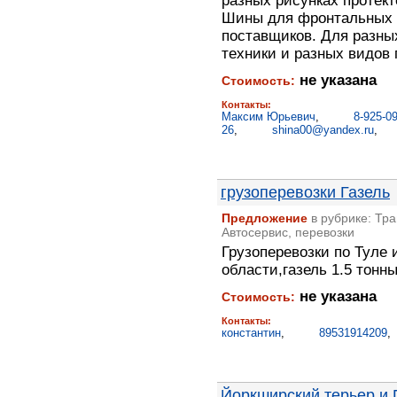
разных рисунках протекто
Шины для фронтальных п
поставщиков. Для разны
техники и разных видов 
не указана
Стоимость:
Контакты:
Максим Юрьевич
,
8-925-09
26
,
shina00@yandex.ru
,
грузоперевозки Газель
Предложение
в рубрике: Тра
Автосервис, перевозки
Грузоперевозки по Туле 
области,газель 1.5 тонн
не указана
Стоимость:
Контакты:
константин
,
89531914209
Йоркширский терьер и 