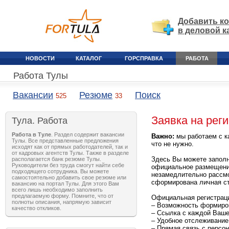
Добавить к
в деловой к
НОВОСТИ
КАТАЛОГ
ГОРСПРАВКА
РАБОТА
Работа Тулы
Вакансии
Резюме
Поиск
525
33
Заявка на рег
Тула. Работа
Работа в Туле
. Раздел содержит вакансии
Важно:
мы работаем с к
Тулы. Все представленные предложения
что не нужно.
исходят как от прямых работодателей, так и
от кадровых агентств Тулы. Также в разделе
Здесь Вы можете заполн
располагается банк резюме Тулы.
Руководители без труда смогут найти себе
официальное размещение
подходящего сотрудника. Вы можете
незамедлительно рассмо
самостоятельно добавить свое резюме или
сформирована личная ст
вакансию на портал Тулы. Для этого Вам
всего лишь необходимо заполнить
предлагаемую форму. Помните, что от
Официальная регистрац
полноты описания, напрямую зависит
– Возможность формиров
качество откликов.
– Ссылка с каждой Ваше
– Удобное отслеживание
– Прямая связь с персо