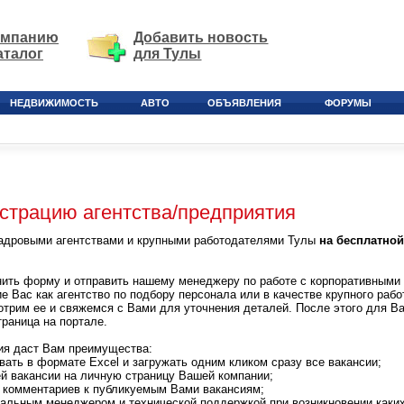
омпанию
Добавить новость
аталог
для Тулы
НЕДВИЖИМОСТЬ
АВТО
ОБЪЯВЛЕНИЯ
ФОРУМЫ
истрацию агентства/предприятия
адровыми агентствами и крупными работодателями Тулы
на бесплатной
ить форму и отправить нашему менеджеру по работе с корпоративными 
 Вас как агентство по подбору персонала или в качестве крупного раб
трим ее и свяжемся с Вами для уточнения деталей. После этого для В
раница на портале.
ия даст Вам преимущества:
ать в формате Excel и загружать одним кликом сразу все вакансии;
й вакансии на личную страницу Вашей компании;
 комментариев к публикуемым Вами вакансиям;
нальным менеджером и технической поддержкой при возникновении каких