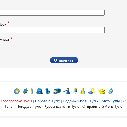
*
фон:
*
тинке:
Горсправска Тулы
|
Работа в Туле
|
Недвижимость Тулы
|
Авто Тулы
|
Об
Тулы
|
Погода в Туле
|
Курсы валют в Туле
|
Отправить SMS в Туле