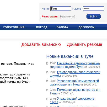
Логин:
Пароль:
Регистрация
Напомнить?
ГОЛОСОВАНИЯ
ПОГОДА
ВАЛЮТА
ДОГОВОРЫ
Добавить вакансию
Добавить резюме
Новые вакансии в Туле
Начальник административно-
 основе
. Платить ни за
23.03
кадрового отдела Тула
от 23000 руб.
Руководитель аналитической
23.03
клиентами заявку на
службы
от 27000 руб.
отодателя Тулы. Мы
Управляющий коммерческой
23.03
ашей компании будет
организации в г.Тула
от 69000 руб.
Помощник-администратор в г.
23.03
Тула
от 32000 руб.
Управляющий директор в
23.03
г.Тула
от 67000 руб.
-либо вопросов и