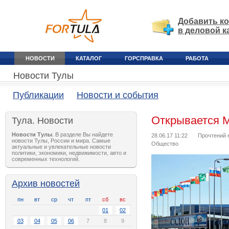
Добавить к
в деловой к
НОВОСТИ
КАТАЛОГ
ГОРСПРАВКА
РАБОТА
Новости Тулы
Публикации
Новости и события
Открывается 
Тула. Новости
Новости Тулы
. В разделе Вы найдете
28.06.17 11:22
Прочтений 
новости Тулы, России и мира. Самые
Общество
актуальные и увлекательные новости
политики, экономики, недвижимости, авто и
современных технологий.
Архив новостей
пн
вт
ср
чт
пт
сб
вс
01
02
03
04
05
06
7
8
9