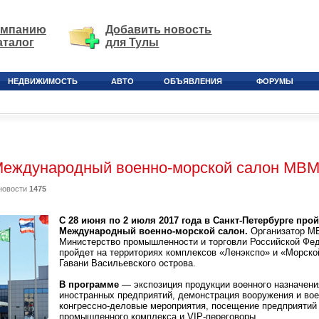
омпанию
Добавить новость
аталог
для Тулы
НЕДВИЖИМОСТЬ
АВТО
ОБЪЯВЛЕНИЯ
ФОРУМЫ
Международный военно-морской салон МВМ
новости
1475
С 28 июня по 2 июля 2017 года в Санкт-Петербурге прой
Международный военно-морской салон.
Организатор МВ
Министерство промышленности и торговли Российской Фед
пройдет на территориях комплексов «Ленэкспо» и «Морской
Гавани Васильевского острова.
В программе
— экспозиция продукции военного назначени
иностранных предприятий, демонстрация вооружения и вое
конгрессно-деловые мероприятия, посещение предприятий
промышленного комплекса и VIP-переговоры.