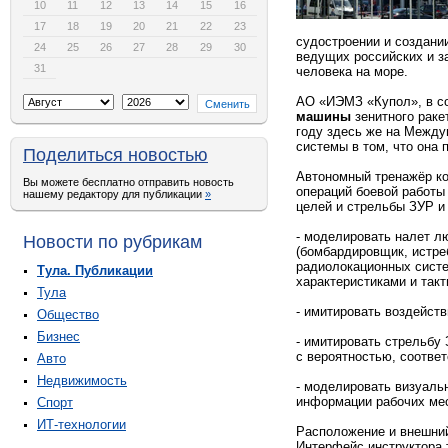
10
11
12
13
14
15
16
17
18
19
20
21
22
23
судостроении и создани
24
25
26
27
28
29
30
ведущих российских и з
31
человека на море.
АО «ИЭМЗ «Купол», в со
машины
зенитного раке
году здесь же на Между
системы в том, что она 
Поделиться новостью
Автономный тренажёр ко
Вы можете бесплатно отправить новость
операций боевой работы
нашему редактору для публикации
»
целей и стрельбы ЗУР и
- моделировать налет л
Новости по рубрикам
(бомбардировщик, истреб
радиолокационных систе
Тула. Публикации
характеристиками и такт
Тула
- имитировать воздейст
Общество
Бизнес
- имитировать стрельбу
с вероятностью, соотве
Авто
Недвижимость
- моделировать визуаль
информации рабочих мес
Спорт
ИТ-технологии
Расположение и внешний
Интерфейс инструктора т