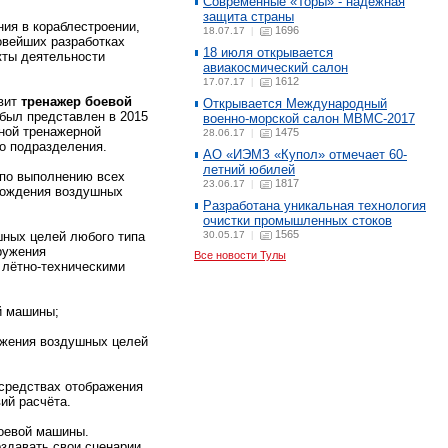
Современные «Торы» - надежная
защита страны
ия в кораблестроении,
1696
18.07.17
|
овейших разработках
18 июля открывается
кты деятельности
авиакосмический салон
1612
17.07.17
|
авит
тренажер боевой
Открывается Международный
был представлен в 2015
военно-морской салон МВМС-2017
ной тренажерной
1475
28.06.17
|
го подразделения.
АО «ИЭМЗ «Купол» отмечает 60-
летний юбилей
 по выполнению всех
1817
23.06.17
|
овождения воздушных
Разработана уникальная технология
очистки промышленных стоков
1565
шных целей любого типа
30.05.17
|
аружения
Все новости Тулы
 лётно-техническими
й машины;
ажения воздушных целей
средствах отображения
ий расчёта.
боевой машины.
здавать свои сценарии.