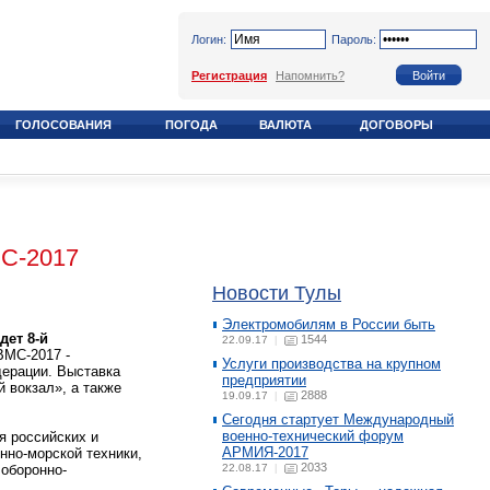
Логин:
Пароль:
Регистрация
Напомнить?
ГОЛОСОВАНИЯ
ПОГОДА
ВАЛЮТА
ДОГОВОРЫ
С-2017
Новости Тулы
Электромобилям в России быть
дет 8-й
1544
22.09.17
|
МС-2017 -
Услуги производства на крупном
ерации. Выставка
предприятии
 вокзал», а также
2888
19.09.17
|
Сегодня стартует Международный
военно-технический форум
я российских и
АРМИЯ-2017
нно-морской техники,
2033
 оборонно-
22.08.17
|