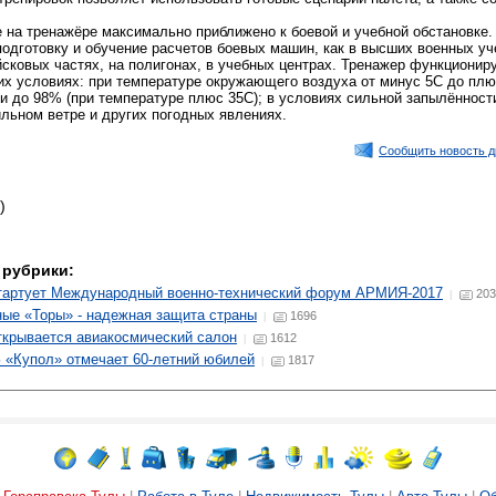
е на тренажёре максимально приближено к боевой и учебной обстановке.
одготовку и обучение расчетов боевых машин, как в высших военных у
йсковых частях, на полигонах, в учебных центрах. Тренажер функционир
их условиях: при температуре окружающего воздуха от минус 5С до плю
и до 98% (при температуре плюс 35С); в условиях сильной запылённости
ильном ветре и других погодных явлениях.
Сообщить новость д
)
 рубрики:
тартует Международный военно-технический форум АРМИЯ-2017
203
|
ые «Торы» - надежная защита страны
1696
|
ткрывается авиакосмический салон
1612
|
«Купол» отмечает 60-летний юбилей
1817
|