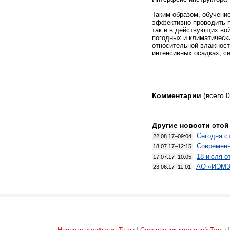
Таким образом, обучени
эффективно проводить п
так и в действующих во
погодных и климатическ
относительной влажност
интенсивных осадках, с
Комментарии
(всего 0
Другие новости этой
Сегодня с
22.08.17–09:04
Современн
18.07.17–12:15
18 июля о
17.07.17–10:05
АО «ИЭМЗ 
23.06.17–11:01