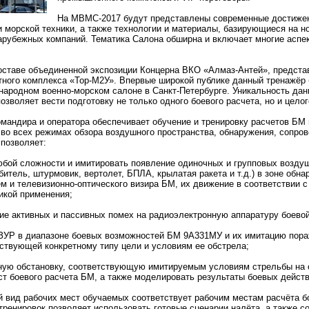
На МВМС-2017 будут представлены современные достижен
и морской техники, а также технологии и материалы, базирующиеся на н
арубежных компаний. Тематика Салона обширна и включает многие аспе
ставе объединенной экспозиции Концерна ВКО «Алмаз-Антей», предст
тного комплекса «Тор-М2У». Впервые широкой публике данный тренажёр 
народном военно-морском салоне в Санкт-Петербурге. Уникальность дан
позволяет вести подготовку не только одного боевого расчета, но и цело
мандира и оператора обеспечивает обучение и тренировку расчетов БМ
 во всех режимах обзора воздушного пространства, обнаружения, сопр
 позволяет:
юбой сложности и имитировать появление одиночных и групповых возду
итель, штурмовик, вертолет, БПЛА, крылатая ракета и т.д.) в зоне обн
м и телевизионно-оптического визира БМ, их движение в соответствии с
икой применения;
вие активных и пассивных помех на радиоэлектронную аппаратуру боево
 ЗУР в диапазоне боевых возможностей БМ 9А331МУ и их имитацию пор
тствующей конкретному типу цели и условиям ее обстрела;
ную обстановку, соответствующую имитируемым условиям стрельбы на 
т боевого расчета БМ, а также моделировать результаты боевых действ
 вид рабочих мест обучаемых соответствует рабочим местам расчёта 
ренировок позволяет использовать готовые сценарии налёта, а также со