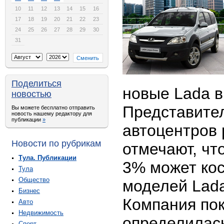
10
11
12
13
14
15
16
17
18
19
20
21
22
23
24
25
26
27
28
29
30
31
Поделиться
новые Lada в
новостью
Представите
Вы можете бесплатно отправить
новость нашему редактору для
публикации
»
автоцентров 
Новости по рубрикам
отмечают, чт
Тула. Публикации
3% может кос
Тула
Общество
моделей Lada
Бизнес
Компания пок
Авто
Недвижимость
определилас
Спорт