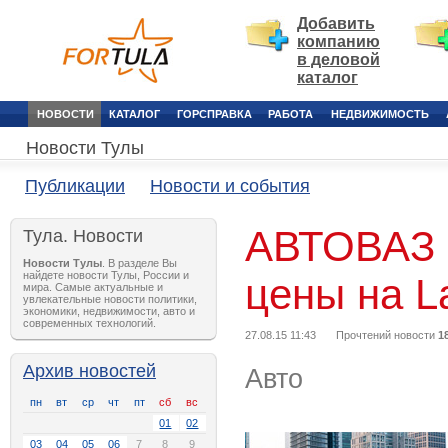
Добавить
компанию
в деловой
каталог
НОВОСТИ
КАТАЛОГ
ГОРСПРАВКА
РАБОТА
НЕДВИЖИМОСТЬ
Новости Тулы
Публикации
Новости и события
АВТОВАЗ 
Тула. Новости
Новости Тулы
. В разделе Вы
найдете новости Тулы, России и
цены на L
мира. Самые актуальные и
увлекательные новости политики,
экономики, недвижимости, авто и
современных технологий.
27.08.15 11:43
Прочтений новости
1
Архив новостей
Авто
пн
вт
ср
чт
пт
сб
вс
01
02
03
04
05
06
7
8
9