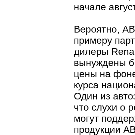
начале авгус
Вероятно, А
примеру парт
дилеры Renau
вынуждены б
цены на фоне
курса нацио
Один из авто
что слухи о 
могут подде
продукции А