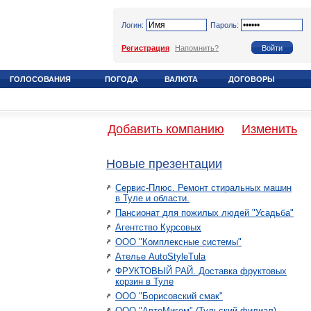
Логин:
Пароль:
Регистрация
Напомнить?
ГОЛОСОВАНИЯ
ПОГОДА
ВАЛЮТА
ДОГОВОРЫ
Добавить компанию
Изменить
Новые презентации
Сервис-Плюс. Ремонт стиральных машин
в Туле и области.
Пансионат для пожилых людей "Усадьба"
Агентство Курсовых
ООО "Комплексные системы"
Ателье AutoStyleTula
ФРУКТОВЫЙ РАЙ. Доставка фруктовых
корзин в Туле
ООО "Борисовский смак"
ООО "АвтоМигом" (Тульский филиал)