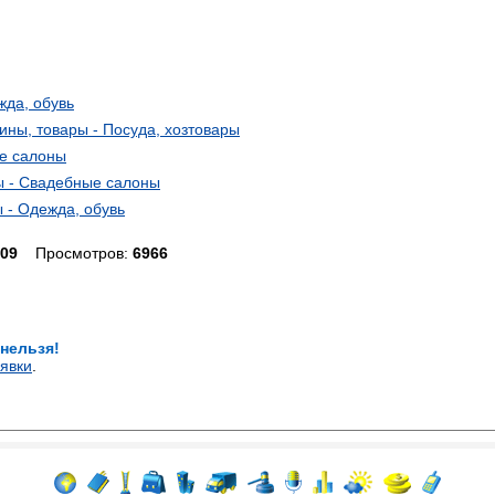
жда, обувь
, товары - Посуда, хозтовары
е салоны
 - Свадебные салоны
 - Одежда, обувь
.09
Просмотров:
6966
 нельзя!
явки
.