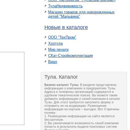
ТулаНедвижимость
Магазин товаров для новорожденных
детей "Мальвина"
Новые в каталоге
ООО "ТехПром"
Хозтула
Мир печати
СКат-Стройкомплектация
Виал
Тула. Каталог
Бизнес-каталог Тулы
. В разделе представлена
информация о компаниях и предприятиях Тулы.
Адреса и телефоны организаций содержатся в
удобном тематическом поиске. Вы можете также
добавить информацию о своей компании в каталог
Тулы. Для этого требуется заполнить форму и
отправить ее на модерацию. Размещение
информации на портале – выгодно. Вот 3 причины
почему:
1. Размещение информации на сайте является
бессрочным.
2. Вы увеличиваете возможность своей компании
попасть в результаты выдачи поисковых систем