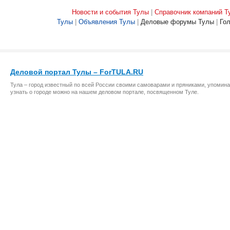
Новости и события Тулы
|
Справочник компаний Т
Тулы
|
Объявления Тулы
|
Деловые форумы Тулы
|
Го
Деловой портал Тулы – ForTULA.RU
Тула – город известный по всей России своими самоварами и пряниками, упомина
узнать о городе можно на нашем деловом портале, посвященном Туле.