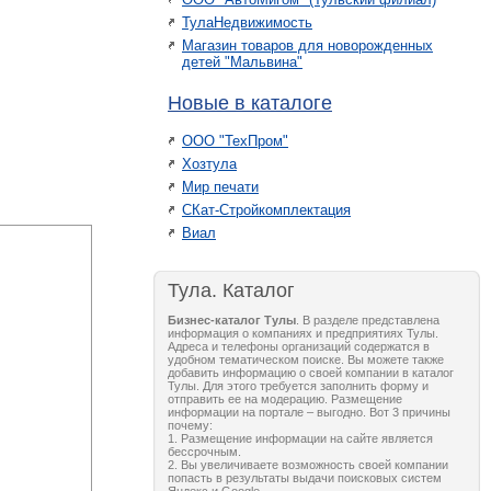
ТулаНедвижимость
Магазин товаров для новорожденных
детей "Мальвина"
Новые в каталоге
ООО "ТехПром"
Хозтула
Мир печати
СКат-Стройкомплектация
Виал
Тула. Каталог
Бизнес-каталог Тулы
. В разделе представлена
информация о компаниях и предприятиях Тулы.
Адреса и телефоны организаций содержатся в
удобном тематическом поиске. Вы можете также
добавить информацию о своей компании в каталог
Тулы. Для этого требуется заполнить форму и
отправить ее на модерацию. Размещение
информации на портале – выгодно. Вот 3 причины
почему:
1. Размещение информации на сайте является
бессрочным.
2. Вы увеличиваете возможность своей компании
попасть в результаты выдачи поисковых систем