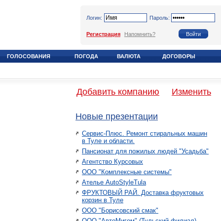
Логин:
Пароль:
Регистрация
Напомнить?
ГОЛОСОВАНИЯ
ПОГОДА
ВАЛЮТА
ДОГОВОРЫ
Добавить компанию
Изменить
Новые презентации
Сервис-Плюс. Ремонт стиральных машин
в Туле и области.
Пансионат для пожилых людей "Усадьба"
Агентство Курсовых
ООО "Комплексные системы"
Ателье AutoStyleTula
ФРУКТОВЫЙ РАЙ. Доставка фруктовых
корзин в Туле
ООО "Борисовский смак"
ООО "АвтоМигом" (Тульский филиал)