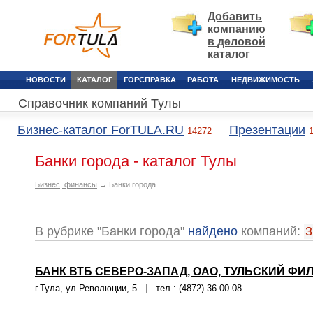
Добавить
компанию
в деловой
каталог
НОВОСТИ
КАТАЛОГ
ГОРСПРАВКА
РАБОТА
НЕДВИЖИМОСТЬ
Справочник компаний Тулы
Бизнес-каталог ForTULA.RU
Презентации
14272
Банки города - каталог Тулы
Бизнес, финансы
→ Банки города
В рубрике "Банки города"
найдено
компаний:
3
БАНК ВТБ СЕВЕРО-ЗАПАД, ОАО, ТУЛЬСКИЙ Ф
г.Тула, ул.Революции, 5
|
тел.: (4872) 36-00-08