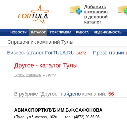
Добавить
компанию
в деловой
каталог
НОВОСТИ
КАТАЛОГ
ГОРСПРАВКА
РАБОТА
НЕДВИЖИМОСТЬ
Справочник компаний Тулы
Бизнес-каталог ForTULA.RU
Презентации
14272
Другое - каталог Тулы
Туризм, гостиницы
→ Другое
В рубрике "Другое"
найдено
компаний:
56
АВИАСПОРТКЛУБ ИМ.Б.Ф.САФОНОВА
г.Тула, ул.Чмутова, 162б
|
тел.: (4872) 20-86-03