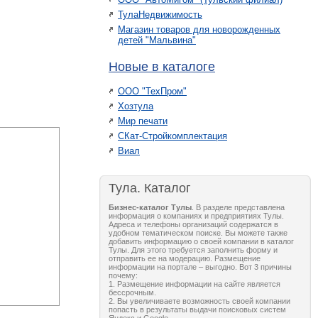
ТулаНедвижимость
Магазин товаров для новорожденных
детей "Мальвина"
Новые в каталоге
ООО "ТехПром"
Хозтула
Мир печати
СКат-Стройкомплектация
Виал
Тула. Каталог
Бизнес-каталог Тулы
. В разделе представлена
информация о компаниях и предприятиях Тулы.
Адреса и телефоны организаций содержатся в
удобном тематическом поиске. Вы можете также
добавить информацию о своей компании в каталог
Тулы. Для этого требуется заполнить форму и
отправить ее на модерацию. Размещение
информации на портале – выгодно. Вот 3 причины
почему:
1. Размещение информации на сайте является
бессрочным.
2. Вы увеличиваете возможность своей компании
попасть в результаты выдачи поисковых систем