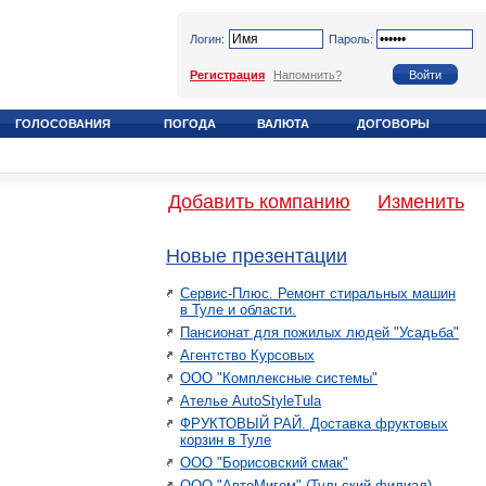
Логин:
Пароль:
Регистрация
Напомнить?
ГОЛОСОВАНИЯ
ПОГОДА
ВАЛЮТА
ДОГОВОРЫ
Добавить компанию
Изменить
Новые презентации
Сервис-Плюс. Ремонт стиральных машин
в Туле и области.
Пансионат для пожилых людей "Усадьба"
Агентство Курсовых
ООО "Комплексные системы"
Ателье AutoStyleTula
ФРУКТОВЫЙ РАЙ. Доставка фруктовых
корзин в Туле
ООО "Борисовский смак"
ООО "АвтоМигом" (Тульский филиал)