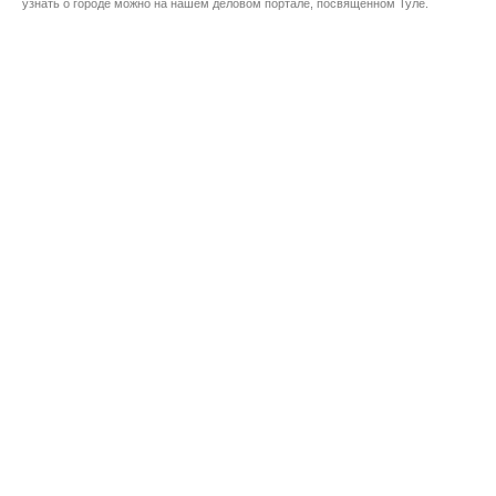
узнать о городе можно на нашем деловом портале, посвященном Туле.